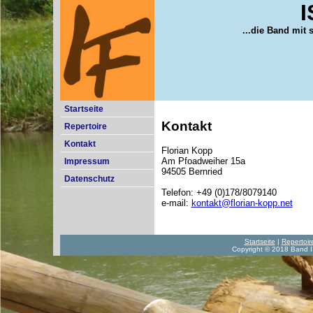
...die Band mit 
Startseite
Kontakt
Repertoire
Kontakt
Florian Kopp
Am Pfoadweiher 15a
Impressum
94505 Bernried
Datenschutz
Telefon: +49 (0)178/8079140
e-mail:
kontakt@florian-kopp.net
Startseite
|
Repertoir
Copyright © 2018 Band 